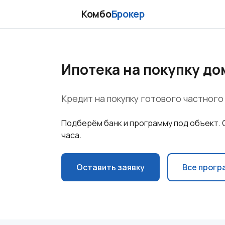
Комбо
Брокер
Ипотека на покупку до
Кредит на покупку готового частного
Подберём банк и программу под объект. 
часа.
Оставить заявку
Все прогр